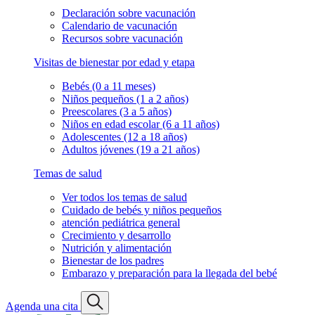
Declaración sobre vacunación
Calendario de vacunación
Recursos sobre vacunación
Visitas de bienestar por edad y etapa
Bebés (0 a 11 meses)
Niños pequeños (1 a 2 años)
Preescolares (3 a 5 años)
Niños en edad escolar (6 a 11 años)
Adolescentes (12 a 18 años)
Adultos jóvenes (19 a 21 años)
Temas de salud
Ver todos los temas de salud
Cuidado de bebés y niños pequeños
atención pediátrica general
Crecimiento y desarrollo
Nutrición y alimentación
Bienestar de los padres
Embarazo y preparación para la llegada del bebé
Agenda una cita