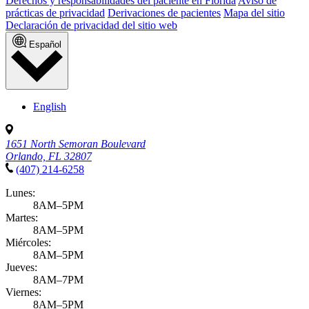
Derechos y responsabilidades del paciente en Florida
Aviso de
prácticas de privacidad
Derivaciones de pacientes
Mapa del sitio
Declaración de privacidad del sitio web
Español
English
1651 North Semoran Boulevard
Orlando, FL 32807
(407) 214-6258
Lunes:
8AM–5PM
Martes:
8AM–5PM
Miércoles:
8AM–5PM
Jueves:
8AM–7PM
Viernes:
8AM–5PM