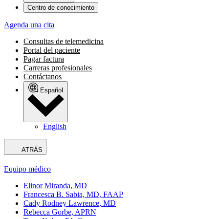
Centro de conocimiento
Agenda una cita
Consultas de telemedicina
Portal del paciente
Pagar factura
Carreras profesionales
Contáctanos
Español
English
ATRÁS
Equipo médico
Elinor Miranda, MD
Francesca B. Sabia, MD, FAAP
Cady Rodney Lawrence, MD
Rebecca Gorbe, APRN