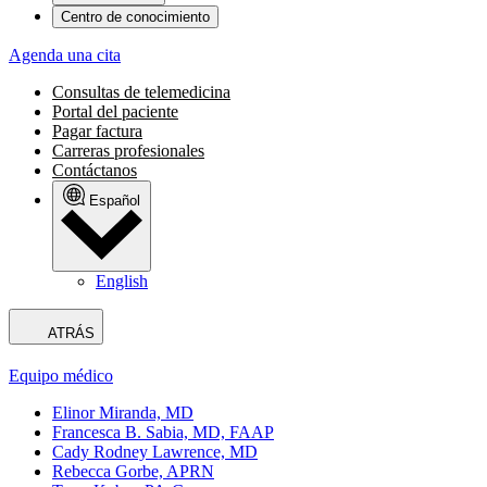
Centro de conocimiento
Agenda una cita
Consultas de telemedicina
Portal del paciente
Pagar factura
Carreras profesionales
Contáctanos
Español
English
ATRÁS
Equipo médico
Elinor Miranda, MD
Francesca B. Sabia, MD, FAAP
Cady Rodney Lawrence, MD
Rebecca Gorbe, APRN