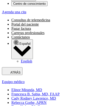
Centro de conocimiento
Agenda una cita
Consultas de telemedicina
Portal del paciente
Pagar factura
Carreras profesionales
Contáctanos
Español
English
ATRÁS
Equipo médico
Elinor Miranda, MD
Francesca B. Sabia, MD, FAAP
Cady Rodney Lawrence, MD
Rebecca Gorbe, APRN