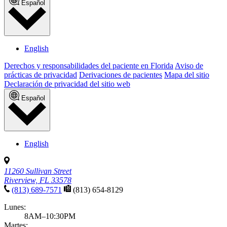
Español
English
Derechos y responsabilidades del paciente en Florida
Aviso de
prácticas de privacidad
Derivaciones de pacientes
Mapa del sitio
Declaración de privacidad del sitio web
Español
English
11260 Sullivan Street
Riverview, FL 33578
(813) 689-7571
(813) 654-8129
Lunes:
8AM–10:30PM
Martes: