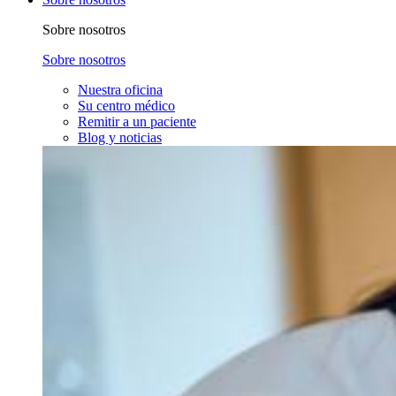
Sobre nosotros
Sobre nosotros
Nuestra oficina
Su centro médico
Remitir a un paciente
Blog y noticias