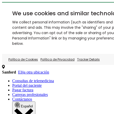
We use cookies and similar technol
We collect personal information (such as identifiers and i
content and ads. This may involve the "sharing" of your p
advertising. You can opt out of the sale or sharing of you
Personal Information" link or by managing your preferences
below.
Política de Cookies
Política de Privacidad
Tracker Details
Sanford
Elija otra ubicación
Consultas de telemedicina
Portal del paciente
Pagar factura
Carreras profesionales
Contáctanos
Español