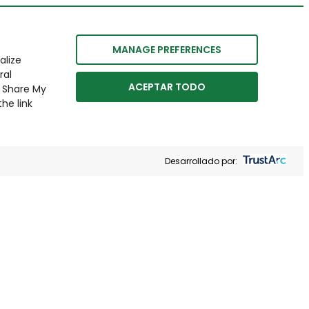
MANAGE PREFERENCES
alize
ral
ACEPTAR TODO
r Share My
he link
Desarrollado por: