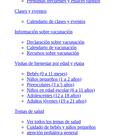
Preguntas frecuentes y enlaces rápidos
Clases y eventos
Calendario de clases y eventos
Información sobre vacunación
Declaración sobre vacunación
Calendario de vacunación
Recursos sobre vacunación
Visitas de bienestar por edad y etapa
Bebés (0 a 11 meses)
Niños pequeños (1 a 2 años)
Preescolares (3 a 5 años)
Niños en edad escolar (6 a 11 años)
Adolescentes (12 a 18 años)
Adultos jóvenes (19 a 21 años)
Temas de salud
Ver todos los temas de salud
Cuidado de bebés y niños pequeños
atención pediátrica general