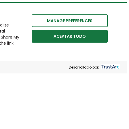
MANAGE PREFERENCES
alize
ral
ACEPTAR TODO
r Share My
he link
Desarrollado por: