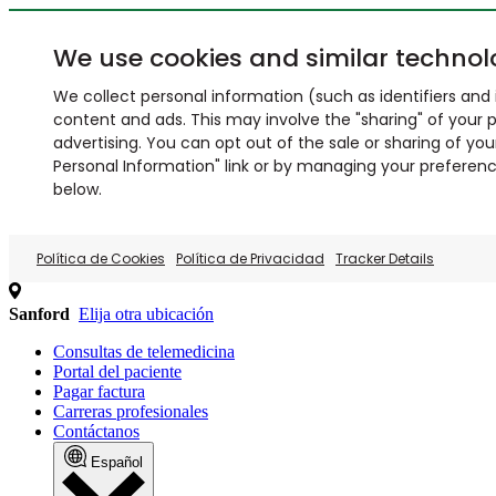
We use cookies and similar technol
We collect personal information (such as identifiers and i
content and ads. This may involve the "sharing" of your p
advertising. You can opt out of the sale or sharing of you
Personal Information" link or by managing your preferences
below.
Política de Cookies
Política de Privacidad
Tracker Details
Sanford
Elija otra ubicación
Consultas de telemedicina
Portal del paciente
Pagar factura
Carreras profesionales
Contáctanos
Español