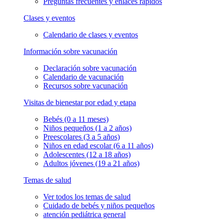
Preguntas frecuentes y enlaces rápidos
Clases y eventos
Calendario de clases y eventos
Información sobre vacunación
Declaración sobre vacunación
Calendario de vacunación
Recursos sobre vacunación
Visitas de bienestar por edad y etapa
Bebés (0 a 11 meses)
Niños pequeños (1 a 2 años)
Preescolares (3 a 5 años)
Niños en edad escolar (6 a 11 años)
Adolescentes (12 a 18 años)
Adultos jóvenes (19 a 21 años)
Temas de salud
Ver todos los temas de salud
Cuidado de bebés y niños pequeños
atención pediátrica general