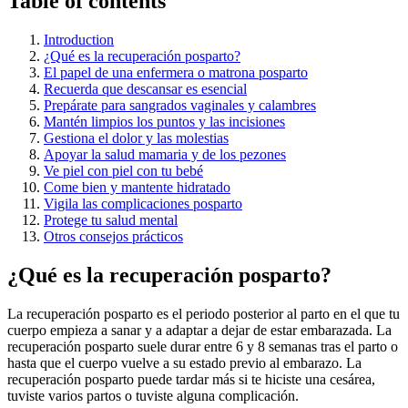
Table of contents
Introduction
¿Qué es la recuperación posparto?
El papel de una enfermera o matrona posparto
Recuerda que descansar es esencial
Prepárate para sangrados vaginales y calambres
Mantén limpios los puntos y las incisiones
Gestiona el dolor y las molestias
Apoyar la salud mamaria y de los pezones
Ve piel con piel con tu bebé
Come bien y mantente hidratado
Vigila las complicaciones posparto
Protege tu salud mental
Otros consejos prácticos
¿Qué es la recuperación posparto?
La recuperación posparto es el periodo posterior al parto en el que tu
cuerpo empieza a sanar y a adaptar a dejar de estar embarazada. La
recuperación posparto suele durar entre 6 y 8 semanas tras el parto o
hasta que el cuerpo vuelve a su estado previo al embarazo. La
recuperación posparto puede tardar más si te hiciste una cesárea,
tuviste varios partos o tuviste alguna complicación.