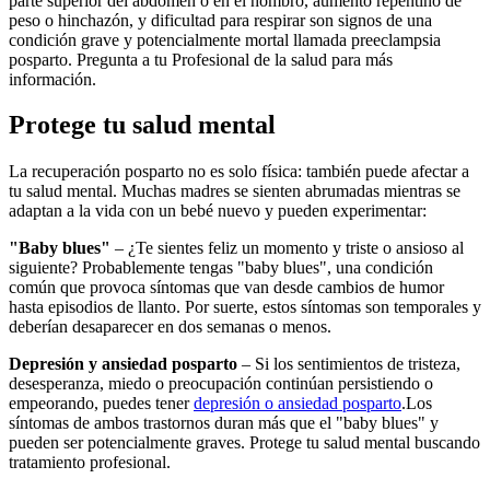
parte superior del abdomen o en el hombro, aumento repentino de
peso o hinchazón, y dificultad para respirar son signos de una
condición grave y potencialmente mortal llamada preeclampsia
posparto. Pregunta a tu Profesional de la salud para más
información.
Protege tu salud mental
La recuperación posparto no es solo física: también puede afectar a
tu salud mental. Muchas madres se sienten abrumadas mientras se
adaptan a la vida con un bebé nuevo y pueden experimentar:
"Baby blues"
– ¿Te sientes feliz un momento y triste o ansioso al
siguiente? Probablemente tengas "baby blues", una condición
común que provoca síntomas que van desde cambios de humor
hasta episodios de llanto. Por suerte, estos síntomas son temporales y
deberían desaparecer en dos semanas o menos.
Depresión y ansiedad posparto
– Si los sentimientos de tristeza,
desesperanza, miedo o preocupación continúan persistiendo o
empeorando, puedes tener
depresión o ansiedad posparto
.
Los
síntomas de ambos trastornos duran más que el "baby blues" y
pueden ser potencialmente graves. Protege tu salud mental buscando
tratamiento profesional.