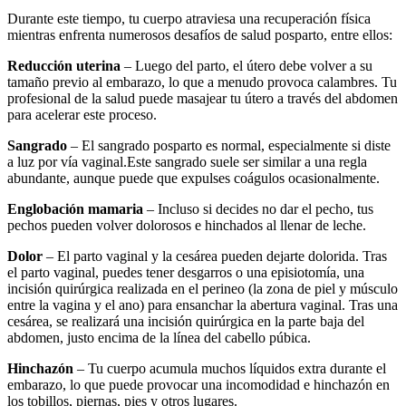
Durante este tiempo, tu cuerpo atraviesa una recuperación física
mientras enfrenta numerosos desafíos de salud posparto, entre ellos:
Reducción uterina
– Luego del parto, el útero debe volver a su
tamaño previo al embarazo, lo que a menudo provoca calambres. Tu
profesional de la salud puede masajear tu útero a través del abdomen
para acelerar este proceso.
Sangrado
– El sangrado posparto es normal, especialmente si diste
a luz por vía vaginal.
Este sangrado suele ser similar a una regla
abundante, aunque puede que expulses coágulos ocasionalmente.
Englobación mamaria
– Incluso si decides no dar el pecho, tus
pechos pueden volver dolorosos e hinchados al llenar de leche.
Dolor
– El parto vaginal y la cesárea pueden dejarte dolorida. Tras
el parto vaginal, puedes tener desgarros o una episiotomía, una
incisión quirúrgica realizada en el perineo (la zona de piel y músculo
entre la vagina y el ano) para ensanchar la abertura vaginal. Tras una
cesárea, se realizará una incisión quirúrgica en la parte baja del
abdomen, justo encima de la línea del cabello púbica.
Hinchazón
– Tu cuerpo acumula muchos líquidos extra durante el
embarazo, lo que puede provocar una incomodidad e hinchazón en
los tobillos, piernas, pies y otros lugares.