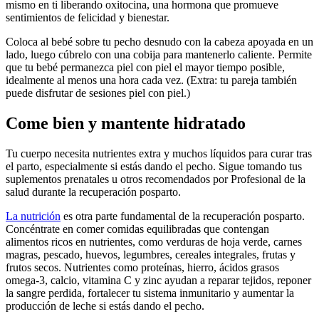
mismo en ti liberando oxitocina, una hormona que promueve
sentimientos de felicidad y bienestar.
Coloca al bebé sobre tu pecho desnudo con la cabeza apoyada en un
lado, luego cúbrelo con una cobija para mantenerlo caliente. Permite
que tu bebé permanezca piel con piel el mayor tiempo posible,
idealmente al menos una hora cada vez.
(Extra: tu pareja también
puede disfrutar de sesiones piel con piel.)
Come bien y mantente hidratado
Tu cuerpo necesita nutrientes extra y muchos líquidos para curar tras
el parto, especialmente si estás dando el pecho. Sigue tomando tus
suplementos prenatales u otros recomendados por Profesional de la
salud durante la recuperación posparto.
La nutrición
es otra parte fundamental de la recuperación posparto.
Concéntrate en comer comidas equilibradas que contengan
alimentos ricos en nutrientes, como verduras de hoja verde, carnes
magras, pescado, huevos, legumbres, cereales integrales, frutas y
frutos secos. Nutrientes como proteínas, hierro, ácidos grasos
omega-3, calcio, vitamina C y zinc ayudan a reparar tejidos, reponer
la sangre perdida, fortalecer tu sistema inmunitario y aumentar la
producción de leche si estás dando el pecho.