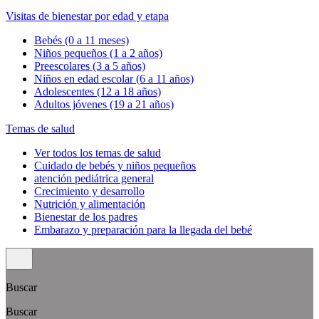
Visitas de bienestar por edad y etapa
Bebés (0 a 11 meses)
Niños pequeños (1 a 2 años)
Preescolares (3 a 5 años)
Niños en edad escolar (6 a 11 años)
Adolescentes (12 a 18 años)
Adultos jóvenes (19 a 21 años)
Temas de salud
Ver todos los temas de salud
Cuidado de bebés y niños pequeños
atención pediátrica general
Crecimiento y desarrollo
Nutrición y alimentación
Bienestar de los padres
Embarazo y preparación para la llegada del bebé
Buscar
Buscar