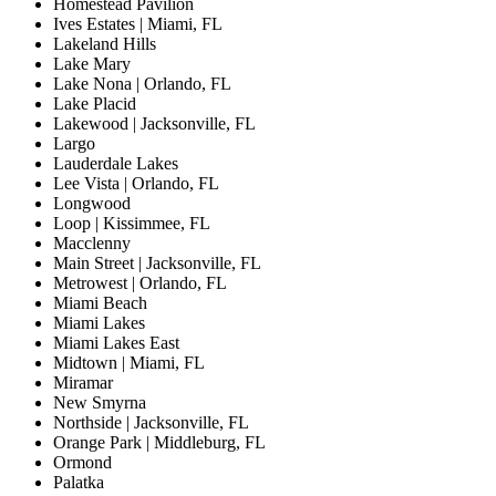
Homestead Pavilion
Ives Estates | Miami, FL
Lakeland Hills
Lake Mary
Lake Nona | Orlando, FL
Lake Placid
Lakewood | Jacksonville, FL
Largo
Lauderdale Lakes
Lee Vista | Orlando, FL
Longwood
Loop | Kissimmee, FL
Macclenny
Main Street | Jacksonville, FL
Metrowest | Orlando, FL
Miami Beach
Miami Lakes
Miami Lakes East
Midtown | Miami, FL
Miramar
New Smyrna
Northside | Jacksonville, FL
Orange Park | Middleburg, FL
Ormond
Palatka