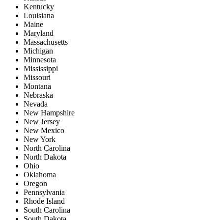
Kentucky
Louisiana
Maine
Maryland
Massachusetts
Michigan
Minnesota
Mississippi
Missouri
Montana
Nebraska
Nevada
New Hampshire
New Jersey
New Mexico
New York
North Carolina
North Dakota
Ohio
Oklahoma
Oregon
Pennsylvania
Rhode Island
South Carolina
South Dakota