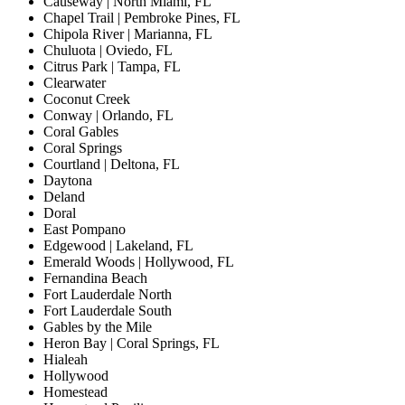
Causeway | North Miami, FL
Chapel Trail | Pembroke Pines, FL
Chipola River | Marianna, FL
Chuluota | Oviedo, FL
Citrus Park | Tampa, FL
Clearwater
Coconut Creek
Conway | Orlando, FL
Coral Gables
Coral Springs
Courtland | Deltona, FL
Daytona
Deland
Doral
East Pompano
Edgewood | Lakeland, FL
Emerald Woods | Hollywood, FL
Fernandina Beach
Fort Lauderdale North
Fort Lauderdale South
Gables by the Mile
Heron Bay | Coral Springs, FL
Hialeah
Hollywood
Homestead