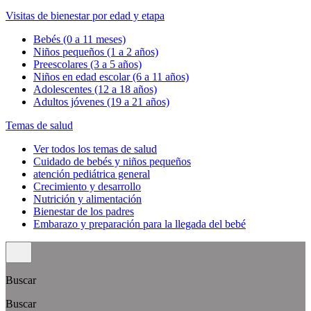
Visitas de bienestar por edad y etapa
Bebés (0 a 11 meses)
Niños pequeños (1 a 2 años)
Preescolares (3 a 5 años)
Niños en edad escolar (6 a 11 años)
Adolescentes (12 a 18 años)
Adultos jóvenes (19 a 21 años)
Temas de salud
Ver todos los temas de salud
Cuidado de bebés y niños pequeños
atención pediátrica general
Crecimiento y desarrollo
Nutrición y alimentación
Bienestar de los padres
Embarazo y preparación para la llegada del bebé
Buscar
Buscar