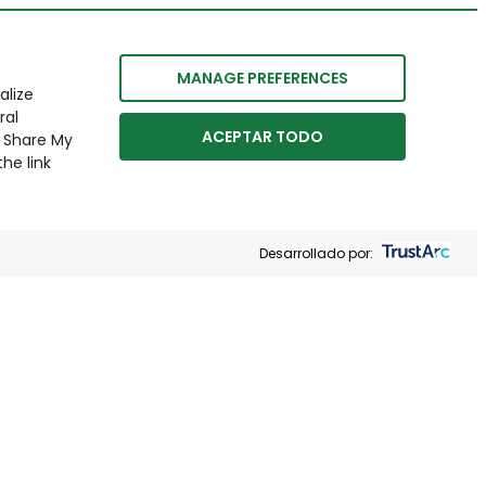
MANAGE PREFERENCES
alize
ral
ACEPTAR TODO
r Share My
he link
Desarrollado por: