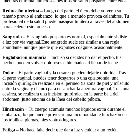
mientras enfrenta numerosos desafíos de salud posparto, entre ellos:
Reducción uterina
– Luego del parto, el útero debe volver a su
tamaño previo al embarazo, lo que a menudo provoca calambres. Tu
profesional de la salud puede masajear tu útero a través del abdomen
para acelerar este proceso.
Sangrado
– El sangrado posparto es normal, especialmente si diste
a luz por vía vaginal.
Este sangrado suele ser similar a una regla
abundante, aunque puede que expulses coágulos ocasionalmente.
Englobación mamaria
– Incluso si decides no dar el pecho, tus
pechos pueden volver dolorosos e hinchados al llenar de leche.
Dolor
– El parto vaginal y la cesárea pueden dejarte dolorida. Tras
el parto vaginal, puedes tener desgarros o una episiotomía, una
incisión quirúrgica realizada en el perineo (la zona de piel y músculo
entre la vagina y el ano) para ensanchar la abertura vaginal. Tras una
cesárea, se realizará una incisión quirúrgica en la parte baja del
abdomen, justo encima de la línea del cabello púbica.
Hinchazón
– Tu cuerpo acumula muchos líquidos extra durante el
embarazo, lo que puede provocar una incomodidad e hinchazón en
los tobillos, piernas, pies y otros lugares.
Fatiga
– No hace falta decir que dar a luz y cuidar a un recién