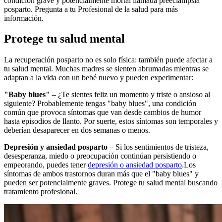
condición grave y potencialmente mortal llamada preeclampsia
posparto. Pregunta a tu Profesional de la salud para más
información.
Protege tu salud mental
La recuperación posparto no es solo física: también puede afectar a
tu salud mental. Muchas madres se sienten abrumadas mientras se
adaptan a la vida con un bebé nuevo y pueden experimentar:
"Baby blues"
– ¿Te sientes feliz un momento y triste o ansioso al
siguiente? Probablemente tengas "baby blues", una condición
común que provoca síntomas que van desde cambios de humor
hasta episodios de llanto. Por suerte, estos síntomas son temporales y
deberían desaparecer en dos semanas o menos.
Depresión y ansiedad posparto
– Si los sentimientos de tristeza,
desesperanza, miedo o preocupación continúan persistiendo o
empeorando, puedes tener
depresión o ansiedad posparto
.
Los
síntomas de ambos trastornos duran más que el "baby blues" y
pueden ser potencialmente graves. Protege tu salud mental buscando
tratamiento profesional.