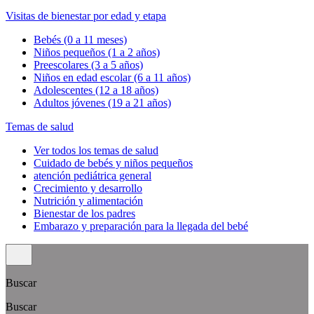
Visitas de bienestar por edad y etapa
Bebés (0 a 11 meses)
Niños pequeños (1 a 2 años)
Preescolares (3 a 5 años)
Niños en edad escolar (6 a 11 años)
Adolescentes (12 a 18 años)
Adultos jóvenes (19 a 21 años)
Temas de salud
Ver todos los temas de salud
Cuidado de bebés y niños pequeños
atención pediátrica general
Crecimiento y desarrollo
Nutrición y alimentación
Bienestar de los padres
Embarazo y preparación para la llegada del bebé
Buscar
Buscar