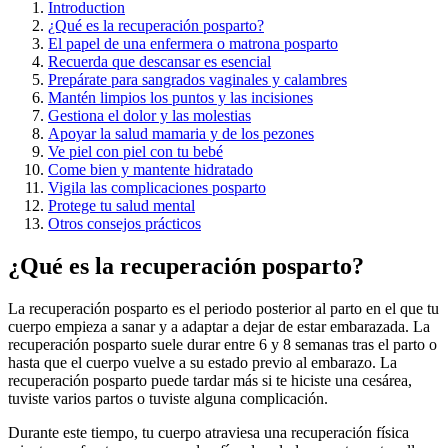
Introduction
¿Qué es la recuperación posparto?
El papel de una enfermera o matrona posparto
Recuerda que descansar es esencial
Prepárate para sangrados vaginales y calambres
Mantén limpios los puntos y las incisiones
Gestiona el dolor y las molestias
Apoyar la salud mamaria y de los pezones
Ve piel con piel con tu bebé
Come bien y mantente hidratado
Vigila las complicaciones posparto
Protege tu salud mental
Otros consejos prácticos
¿Qué es la recuperación posparto?
La recuperación posparto es el periodo posterior al parto en el que tu
cuerpo empieza a sanar y a adaptar a dejar de estar embarazada. La
recuperación posparto suele durar entre 6 y 8 semanas tras el parto o
hasta que el cuerpo vuelve a su estado previo al embarazo. La
recuperación posparto puede tardar más si te hiciste una cesárea,
tuviste varios partos o tuviste alguna complicación.
Durante este tiempo, tu cuerpo atraviesa una recuperación física