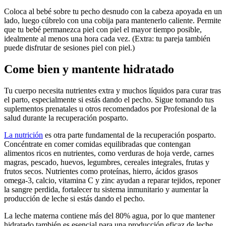
Coloca al bebé sobre tu pecho desnudo con la cabeza apoyada en un
lado, luego cúbrelo con una cobija para mantenerlo caliente. Permite
que tu bebé permanezca piel con piel el mayor tiempo posible,
idealmente al menos una hora cada vez.
(Extra: tu pareja también
puede disfrutar de sesiones piel con piel.)
Come bien y mantente hidratado
Tu cuerpo necesita nutrientes extra y muchos líquidos para curar tras
el parto, especialmente si estás dando el pecho. Sigue tomando tus
suplementos prenatales u otros recomendados por Profesional de la
salud durante la recuperación posparto.
La nutrición
es otra parte fundamental de la recuperación posparto.
Concéntrate en comer comidas equilibradas que contengan
alimentos ricos en nutrientes, como verduras de hoja verde, carnes
magras, pescado, huevos, legumbres, cereales integrales, frutas y
frutos secos. Nutrientes como proteínas, hierro, ácidos grasos
omega-3, calcio, vitamina C y zinc ayudan a reparar tejidos, reponer
la sangre perdida, fortalecer tu sistema inmunitario y aumentar la
producción de leche si estás dando el pecho.
La leche materna contiene más del 80% agua, por lo que mantener
hidratado también es esencial para una producción eficaz de leche.