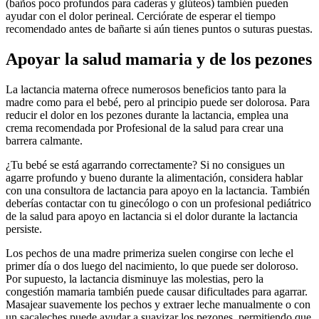
(baños poco profundos para caderas y glúteos) también pueden
ayudar con el dolor perineal. Cerciórate de esperar el tiempo
recomendado antes de bañarte si aún tienes puntos o suturas puestas.
Apoyar la salud mamaria y de los pezones
La lactancia materna ofrece numerosos beneficios tanto para la
madre como para el bebé, pero al principio puede ser dolorosa. Para
reducir el dolor en los pezones durante la lactancia, emplea una
crema recomendada por Profesional de la salud para crear una
barrera calmante.
¿Tu bebé se está agarrando correctamente? Si no consigues un
agarre profundo y bueno durante la alimentación, considera hablar
con una consultora de lactancia para apoyo en la lactancia. También
deberías contactar con tu ginecólogo o con un profesional pediátrico
de la salud para apoyo en lactancia si el dolor durante la lactancia
persiste.
Los pechos de una madre primeriza suelen congirse con leche el
primer día o dos luego del nacimiento, lo que puede ser doloroso.
Por supuesto, la lactancia disminuye las molestias, pero la
congestión mamaria también puede causar dificultades para agarrar.
Masajear suavemente los pechos y extraer leche manualmente o con
un sacaleches puede ayudar a suavizar los pezones, permitiendo que