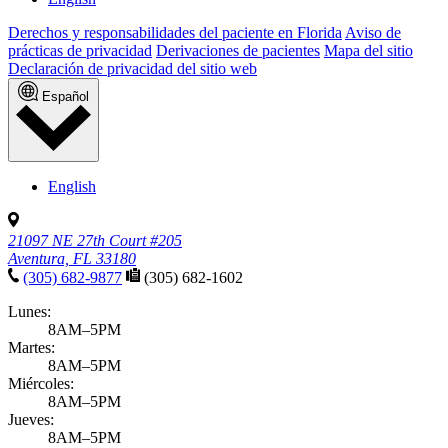
Derechos y responsabilidades del paciente en Florida
Aviso de
prácticas de privacidad
Derivaciones de pacientes
Mapa del sitio
Declaración de privacidad del sitio web
Español
English
21097 NE 27th Court #205
Aventura, FL 33180
(305) 682-9877
(305) 682-1602
Lunes:
8AM–5PM
Martes:
8AM–5PM
Miércoles:
8AM–5PM
Jueves:
8AM–5PM