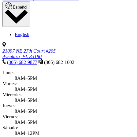
Español
English
21097 NE 27th Court #205
Aventura, FL 33180
(305) 682-9877
(305) 682-1602
Lunes:
8AM–5PM
Martes:
8AM–5PM
Miércoles:
8AM–5PM
Jueves:
8AM–5PM
Viernes:
8AM–5PM
Sábado:
8AM–12PM