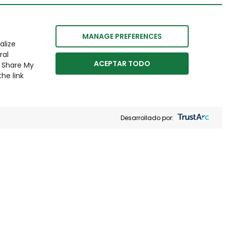
MANAGE PREFERENCES
alize
ral
ACEPTAR TODO
r Share My
he link
Desarrollado por: