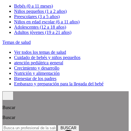
Bebés (0 a 11 meses)
Niños pequeños (1 a 2 años)
Preescolares (3 a 5 años)
Niños en edad escolar (6 a 11 años)
Adolescentes (12 a 18 años)
Adultos jóvenes (19 a 21 años)
Temas de salud
Ver todos los temas de salud
Cuidado de bebés y niños pequeños
atención pediátrica general
Crecimiento y desarrollo
Nutrición y alimentación
Bienestar de los padres
Embarazo y preparación para la llegada del bebé
Buscar
Buscar
BUSCAR