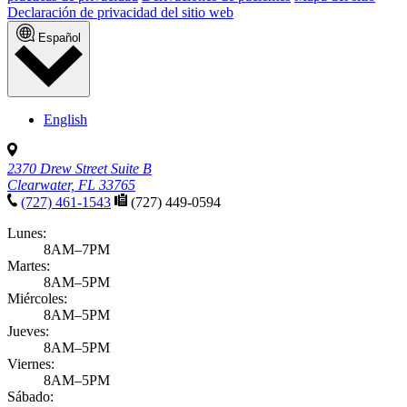
Declaración de privacidad del sitio web
Español
English
2370 Drew Street Suite B
Clearwater, FL 33765
(727) 461-1543
(727) 449-0594
Lunes:
8AM–7PM
Martes:
8AM–5PM
Miércoles:
8AM–5PM
Jueves:
8AM–5PM
Viernes:
8AM–5PM
Sábado: