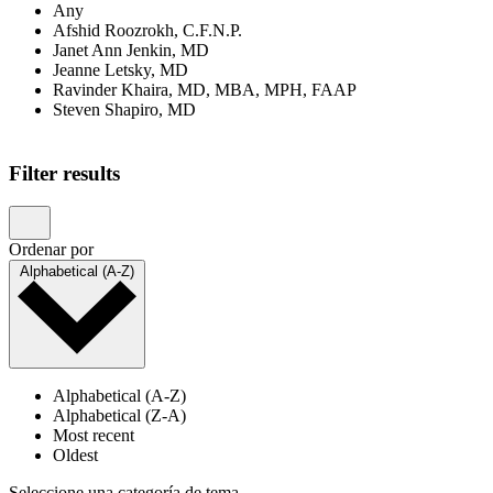
Any
Afshid Roozrokh, C.F.N.P.
Janet Ann Jenkin, MD
Jeanne Letsky, MD
Ravinder Khaira, MD, MBA, MPH, FAAP
Steven Shapiro, MD
Filter results
Ordenar por
Alphabetical (A-Z)
Alphabetical (A-Z)
Alphabetical (Z-A)
Most recent
Oldest
Seleccione una categoría de tema