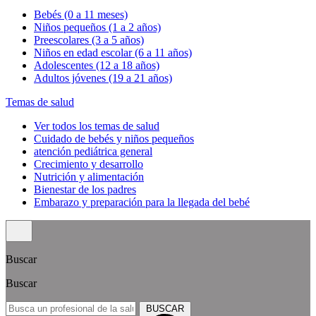
Bebés (0 a 11 meses)
Niños pequeños (1 a 2 años)
Preescolares (3 a 5 años)
Niños en edad escolar (6 a 11 años)
Adolescentes (12 a 18 años)
Adultos jóvenes (19 a 21 años)
Temas de salud
Ver todos los temas de salud
Cuidado de bebés y niños pequeños
atención pediátrica general
Crecimiento y desarrollo
Nutrición y alimentación
Bienestar de los padres
Embarazo y preparación para la llegada del bebé
Buscar
Buscar
BUSCAR