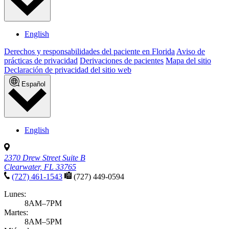
English
Derechos y responsabilidades del paciente en Florida
Aviso de
prácticas de privacidad
Derivaciones de pacientes
Mapa del sitio
Declaración de privacidad del sitio web
Español
English
2370 Drew Street Suite B
Clearwater, FL 33765
(727) 461-1543
(727) 449-0594
Lunes:
8AM–7PM
Martes:
8AM–5PM