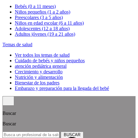
Bebés (0 a 11 meses)
Niños pequeños (1 a 2 años)
Preescolares (3 a 5 años)
Niños en edad escolar (6 a 11 años)
Adolescentes (12 a 18 años)
Adultos jóvenes (19 a 21 años)
Temas de salud
Ver todos los temas de salud
Cuidado de bebés y niños pequeños
atención pediátrica general
Crecimiento y desarrollo
Nutrición y alimentación
Bienestar de los padres
Embarazo y preparación para la llegada del bebé
Buscar
Buscar
BUSCAR