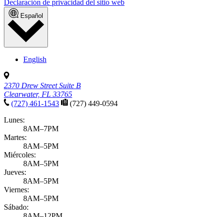
Declaración de privacidad del sitio web
Español
English
2370 Drew Street Suite B
Clearwater, FL 33765
(727) 461-1543
(727) 449-0594
Lunes:
8AM–7PM
Martes:
8AM–5PM
Miércoles:
8AM–5PM
Jueves:
8AM–5PM
Viernes:
8AM–5PM
Sábado:
8AM–12PM