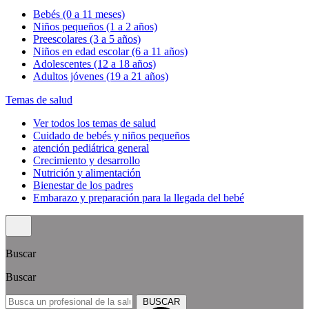
Bebés (0 a 11 meses)
Niños pequeños (1 a 2 años)
Preescolares (3 a 5 años)
Niños en edad escolar (6 a 11 años)
Adolescentes (12 a 18 años)
Adultos jóvenes (19 a 21 años)
Temas de salud
Ver todos los temas de salud
Cuidado de bebés y niños pequeños
atención pediátrica general
Crecimiento y desarrollo
Nutrición y alimentación
Bienestar de los padres
Embarazo y preparación para la llegada del bebé
Buscar
Buscar
BUSCAR