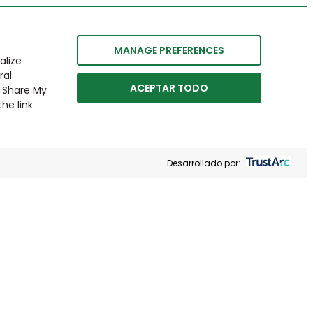
MANAGE PREFERENCES
alize
ral
ACEPTAR TODO
r Share My
he link
Desarrollado por: