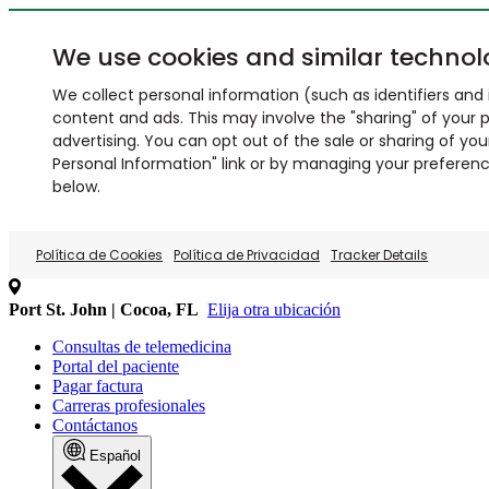
We use cookies and similar technol
We collect personal information (such as identifiers and i
content and ads. This may involve the "sharing" of your p
advertising. You can opt out of the sale or sharing of you
Personal Information" link or by managing your preferences
below.
Política de Cookies
Política de Privacidad
Tracker Details
Port St. John | Cocoa, FL
Elija otra ubicación
Consultas de telemedicina
Portal del paciente
Pagar factura
Carreras profesionales
Contáctanos
Español