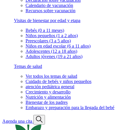
Declaración sobre vacunación
Calendario de vacunación
Recursos sobre vacunación
Visitas de bienestar por edad y etapa
Bebés (0 a 11 meses)
Niños pequeños (1 a 2 años)
Preescolares (3 a 5 años)
Niños en edad escolar (6 a 11 años)
Adolescentes (12 a 18 años)
Adultos jóvenes (19 a 21 años)
Temas de salud
Ver todos los temas de salud
Cuidado de bebés y niños pequeños
atención pediátrica general
Crecimiento y desarrollo
Nutrición y alimentación
Bienestar de los padres
Embarazo y preparación para la llegada del bebé
Agenda una cita