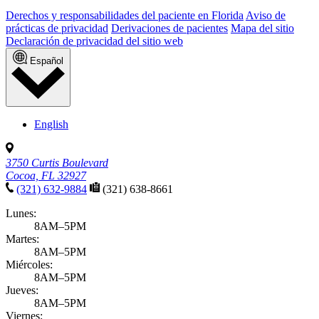
Derechos y responsabilidades del paciente en Florida
Aviso de
prácticas de privacidad
Derivaciones de pacientes
Mapa del sitio
Declaración de privacidad del sitio web
Español
English
3750 Curtis Boulevard
Cocoa, FL 32927
(321) 632-9884
(321) 638-8661
Lunes:
8AM–5PM
Martes:
8AM–5PM
Miércoles:
8AM–5PM
Jueves:
8AM–5PM
Viernes: