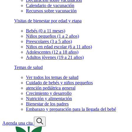
Declaración sobre vacunación
Calendario de vacunación
Recursos sobre vacunación
Visitas de bienestar por edad y etapa
Bebés (0 a 11 meses)
Niños pequeños (1 a 2 años)
Preescolares (3 a 5 años)
Niños en edad escolar (6 a 11 años)
Adolescentes (12 a 18 años)
Adultos jóvenes (19 a 21 años)
Temas de salud
Ver todos los temas de salud
Cuidado de bebés y niños pequeños
atención pediátrica general
Crecimiento y desarrollo
Nutrición y alimentación
Bienestar de los padres
Embarazo y preparación para la llegada del bebé
Agenda una cita