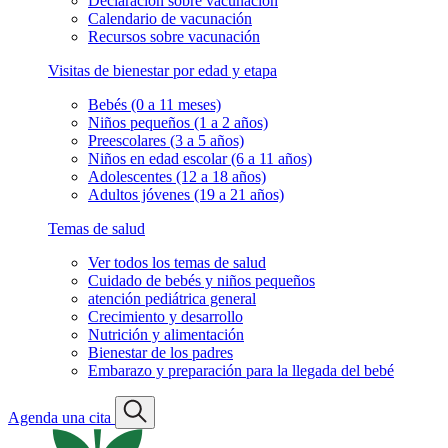
Declaración sobre vacunación
Calendario de vacunación
Recursos sobre vacunación
Visitas de bienestar por edad y etapa
Bebés (0 a 11 meses)
Niños pequeños (1 a 2 años)
Preescolares (3 a 5 años)
Niños en edad escolar (6 a 11 años)
Adolescentes (12 a 18 años)
Adultos jóvenes (19 a 21 años)
Temas de salud
Ver todos los temas de salud
Cuidado de bebés y niños pequeños
atención pediátrica general
Crecimiento y desarrollo
Nutrición y alimentación
Bienestar de los padres
Embarazo y preparación para la llegada del bebé
Agenda una cita