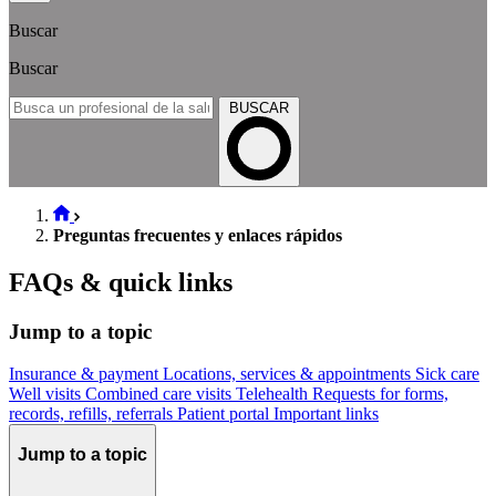
Buscar
Buscar
BUSCAR
Preguntas frecuentes y enlaces rápidos
FAQs & quick links
Jump to a topic
Insurance & payment
Locations, services & appointments
Sick care
Well visits
Combined care visits
Telehealth
Requests for forms,
records, refills, referrals
Patient portal
Important links
Jump to a topic