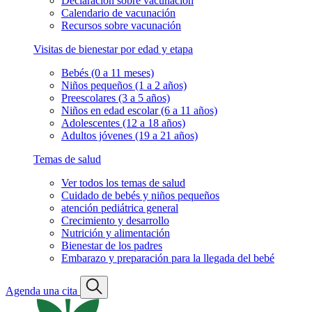
Declaración sobre vacunación
Calendario de vacunación
Recursos sobre vacunación
Visitas de bienestar por edad y etapa
Bebés (0 a 11 meses)
Niños pequeños (1 a 2 años)
Preescolares (3 a 5 años)
Niños en edad escolar (6 a 11 años)
Adolescentes (12 a 18 años)
Adultos jóvenes (19 a 21 años)
Temas de salud
Ver todos los temas de salud
Cuidado de bebés y niños pequeños
atención pediátrica general
Crecimiento y desarrollo
Nutrición y alimentación
Bienestar de los padres
Embarazo y preparación para la llegada del bebé
Agenda una cita