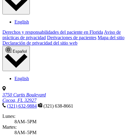
English
Derechos y responsabilidades del paciente en Florida
Aviso de
prácticas de privacidad
Derivaciones de pacientes
Mapa del sitio
Declaración de privacidad del sitio web
Español
English
3750 Curtis Boulevard
Cocoa, FL 32927
(321) 632-9884
(321) 638-8661
Lunes:
8AM–5PM
Martes:
8AM–5PM