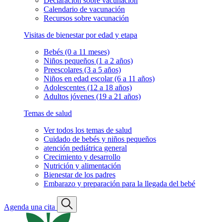
Declaración sobre vacunación
Calendario de vacunación
Recursos sobre vacunación
Visitas de bienestar por edad y etapa
Bebés (0 a 11 meses)
Niños pequeños (1 a 2 años)
Preescolares (3 a 5 años)
Niños en edad escolar (6 a 11 años)
Adolescentes (12 a 18 años)
Adultos jóvenes (19 a 21 años)
Temas de salud
Ver todos los temas de salud
Cuidado de bebés y niños pequeños
atención pediátrica general
Crecimiento y desarrollo
Nutrición y alimentación
Bienestar de los padres
Embarazo y preparación para la llegada del bebé
Agenda una cita