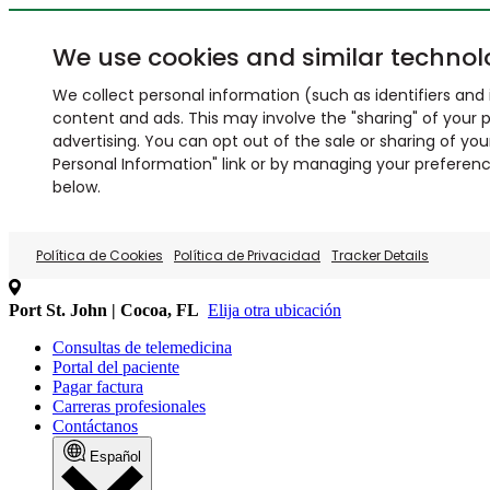
We use cookies and similar technol
We collect personal information (such as identifiers and i
content and ads. This may involve the "sharing" of your p
advertising. You can opt out of the sale or sharing of you
Personal Information" link or by managing your preferences
below.
Política de Cookies
Política de Privacidad
Tracker Details
Port St. John | Cocoa, FL
Elija otra ubicación
Consultas de telemedicina
Portal del paciente
Pagar factura
Carreras profesionales
Contáctanos
Español