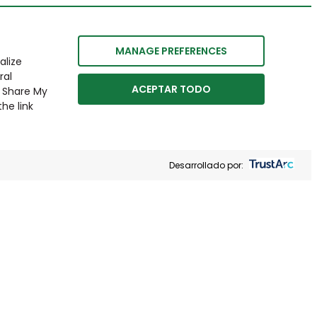
MANAGE PREFERENCES
alize
ral
ACEPTAR TODO
r Share My
he link
Desarrollado por: