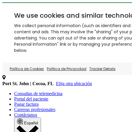
We use cookies and similar technol
We collect personal information (such as identifiers and i
content and ads. This may involve the "sharing" of your p
advertising. You can opt out of the sale or sharing of you
Personal Information" link or by managing your preferences
below.
Política de Cookies
Política de Privacidad
Tracker Details
Port St. John | Cocoa, FL
Elija otra ubicación
Consultas de telemedicina
Portal del paciente
Pagar factura
Carreras profesionales
Contáctanos
Español