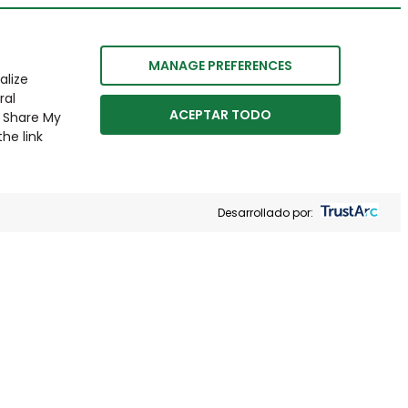
MANAGE PREFERENCES
alize
ral
ACEPTAR TODO
r Share My
he link
Desarrollado por: