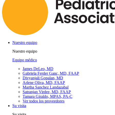
Nuestro equipo
Nuestro equipo
Equipo médico
James DeLeo, MD
Gabriela Ferder Ganc, MD, FAAP
Divyanjali Gopalan, MD
Arlene Oliva, MD, FAAP
Martha Sanchez Landazabal
Satranjan Virdee, MD, FAAP
Tamara Giraldo, MPAS, PA-C
Ver todos los proveedores
Su visita
Su visita