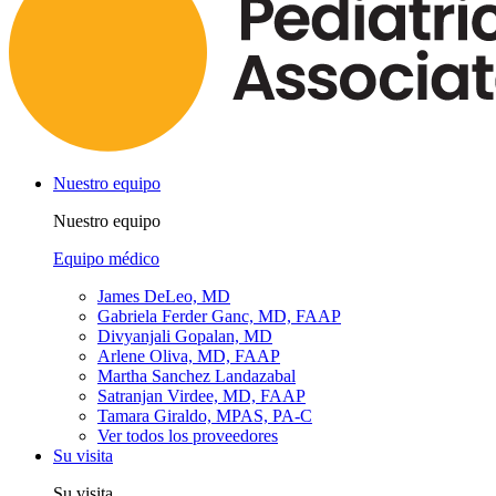
Nuestro equipo
Nuestro equipo
Equipo médico
James DeLeo, MD
Gabriela Ferder Ganc, MD, FAAP
Divyanjali Gopalan, MD
Arlene Oliva, MD, FAAP
Martha Sanchez Landazabal
Satranjan Virdee, MD, FAAP
Tamara Giraldo, MPAS, PA-C
Ver todos los proveedores
Su visita
Su visita