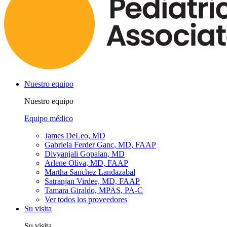
Nuestro equipo
Nuestro equipo
Equipo médico
James DeLeo, MD
Gabriela Ferder Ganc, MD, FAAP
Divyanjali Gopalan, MD
Arlene Oliva, MD, FAAP
Martha Sanchez Landazabal
Satranjan Virdee, MD, FAAP
Tamara Giraldo, MPAS, PA-C
Ver todos los proveedores
Su visita
Su visita