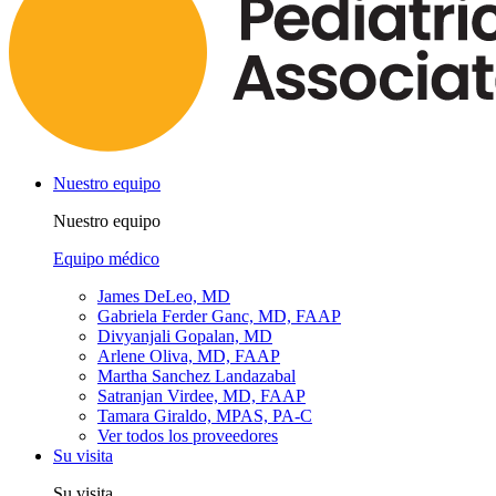
Nuestro equipo
Nuestro equipo
Equipo médico
James DeLeo, MD
Gabriela Ferder Ganc, MD, FAAP
Divyanjali Gopalan, MD
Arlene Oliva, MD, FAAP
Martha Sanchez Landazabal
Satranjan Virdee, MD, FAAP
Tamara Giraldo, MPAS, PA-C
Ver todos los proveedores
Su visita
Su visita