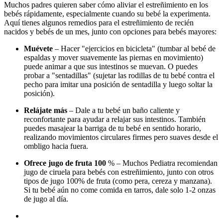
Muchos padres quieren saber cómo aliviar el estreñimiento en los
bebés rápidamente, especialmente cuando su bebé la experimenta.
Aquí tienes algunos remedios para el estreñimiento de recién
nacidos y bebés de un mes, junto con opciones para bebés mayores:
Muévete
– Hacer "ejercicios en bicicleta" (tumbar al bebé de
espaldas y mover suavemente las piernas en movimiento)
puede animar a que sus intestinos se muevan. O puedes
probar a "sentadillas" (sujetar las rodillas de tu bebé contra el
pecho para imitar una posición de sentadilla y luego soltar la
posición).
Relájate más
– Dale a tu bebé un baño caliente y
reconfortante para ayudar a relajar sus intestinos. También
puedes masajear la barriga de tu bebé en sentido horario,
realizando movimientos circulares firmes pero suaves desde el
ombligo hacia fuera.
Ofrece jugo de fruta 100
% – Muchos Pediatra recomiendan
jugo de ciruela para bebés con estreñimiento, junto con otros
tipos de jugo 100% de fruta (como pera, cereza y manzana).
Si tu bebé aún no come comida en tarros, dale solo 1-2 onzas
de jugo al día.