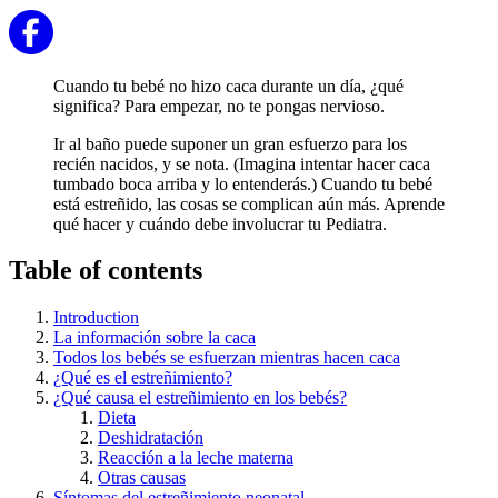
Cuando tu bebé no hizo caca durante un día, ¿qué
significa? Para empezar, no te pongas nervioso.
Ir al baño puede suponer un gran esfuerzo para los
recién nacidos, y se nota. (Imagina intentar hacer caca
tumbado boca arriba y lo entenderás.) Cuando tu bebé
está estreñido, las cosas se complican aún más. Aprende
qué hacer y cuándo debe involucrar tu Pediatra.
Table of contents
Introduction
La información sobre la caca
Todos los bebés se esfuerzan mientras hacen caca
¿Qué es el estreñimiento?
¿Qué causa el estreñimiento en los bebés?
Dieta
Deshidratación
Reacción a la leche materna
Otras causas
Síntomas del estreñimiento neonatal