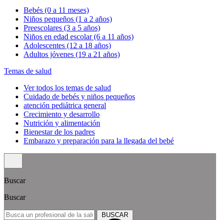
Bebés (0 a 11 meses)
Niños pequeños (1 a 2 años)
Preescolares (3 a 5 años)
Niños en edad escolar (6 a 11 años)
Adolescentes (12 a 18 años)
Adultos jóvenes (19 a 21 años)
Temas de salud
Ver todos los temas de salud
Cuidado de bebés y niños pequeños
atención pediátrica general
Crecimiento y desarrollo
Nutrición y alimentación
Bienestar de los padres
Embarazo y preparación para la llegada del bebé
Buscar
Buscar
BUSCAR