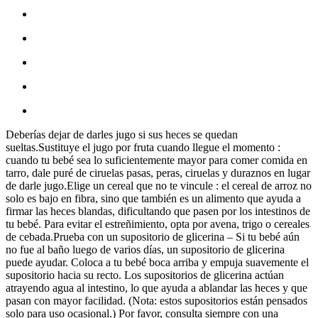
Deberías dejar de darles jugo si sus heces se quedan
sueltas.Sustituye el jugo por fruta cuando llegue el momento :
cuando tu bebé sea lo suficientemente mayor para comer comida en
tarro, dale puré de ciruelas pasas, peras, ciruelas y duraznos en lugar
de darle jugo.Elige un cereal que no te vincule : el cereal de arroz no
solo es bajo en fibra, sino que también es un alimento que ayuda a
firmar las heces blandas, dificultando que pasen por los intestinos de
tu bebé. Para evitar el estreñimiento, opta por avena, trigo o cereales
de cebada.Prueba con un supositorio de glicerina – Si tu bebé aún
no fue al baño luego de varios días, un supositorio de glicerina
puede ayudar. Coloca a tu bebé boca arriba y empuja suavemente el
supositorio hacia su recto. Los supositorios de glicerina actúan
atrayendo agua al intestino, lo que ayuda a ablandar las heces y que
pasan con mayor facilidad. (Nota: estos supositorios están pensados
solo para uso ocasional.) Por favor, consulta siempre con una