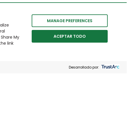
MANAGE PREFERENCES
alize
ral
ACEPTAR TODO
r Share My
he link
Desarrollado por: