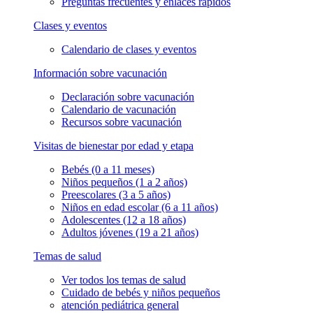
Preguntas frecuentes y enlaces rápidos
Clases y eventos
Calendario de clases y eventos
Información sobre vacunación
Declaración sobre vacunación
Calendario de vacunación
Recursos sobre vacunación
Visitas de bienestar por edad y etapa
Bebés (0 a 11 meses)
Niños pequeños (1 a 2 años)
Preescolares (3 a 5 años)
Niños en edad escolar (6 a 11 años)
Adolescentes (12 a 18 años)
Adultos jóvenes (19 a 21 años)
Temas de salud
Ver todos los temas de salud
Cuidado de bebés y niños pequeños
atención pediátrica general