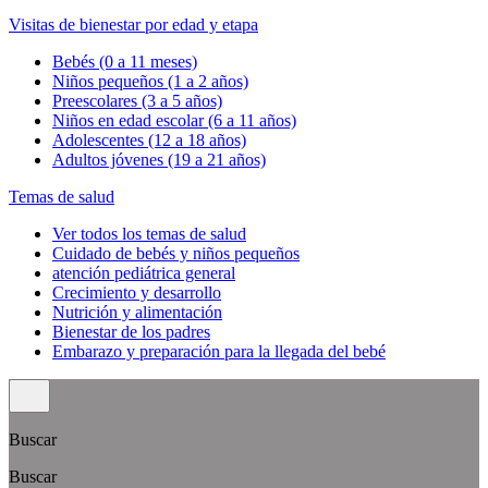
Visitas de bienestar por edad y etapa
Bebés (0 a 11 meses)
Niños pequeños (1 a 2 años)
Preescolares (3 a 5 años)
Niños en edad escolar (6 a 11 años)
Adolescentes (12 a 18 años)
Adultos jóvenes (19 a 21 años)
Temas de salud
Ver todos los temas de salud
Cuidado de bebés y niños pequeños
atención pediátrica general
Crecimiento y desarrollo
Nutrición y alimentación
Bienestar de los padres
Embarazo y preparación para la llegada del bebé
Buscar
Buscar