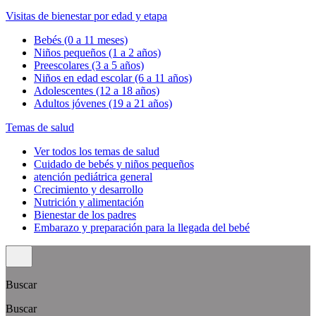
Visitas de bienestar por edad y etapa
Bebés (0 a 11 meses)
Niños pequeños (1 a 2 años)
Preescolares (3 a 5 años)
Niños en edad escolar (6 a 11 años)
Adolescentes (12 a 18 años)
Adultos jóvenes (19 a 21 años)
Temas de salud
Ver todos los temas de salud
Cuidado de bebés y niños pequeños
atención pediátrica general
Crecimiento y desarrollo
Nutrición y alimentación
Bienestar de los padres
Embarazo y preparación para la llegada del bebé
Buscar
Buscar