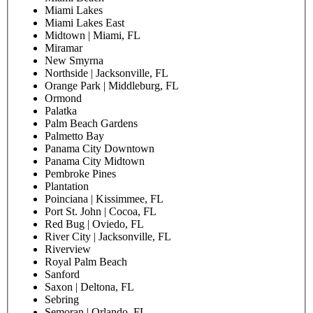
Miami Lakes
Miami Lakes East
Midtown | Miami, FL
Miramar
New Smyrna
Northside | Jacksonville, FL
Orange Park | Middleburg, FL
Ormond
Palatka
Palm Beach Gardens
Palmetto Bay
Panama City Downtown
Panama City Midtown
Pembroke Pines
Plantation
Poinciana | Kissimmee, FL
Port St. John | Cocoa, FL
Red Bug | Oviedo, FL
River City | Jacksonville, FL
Riverview
Royal Palm Beach
Sanford
Saxon | Deltona, FL
Sebring
Semoran | Orlando, FL