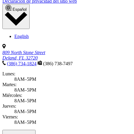
Declaración de privacidad del sitio web
Español
English
809 North Stone Street
Deland, FL 32720
(386) 734-1824
(386) 738-7497
Lunes:
8AM–5PM
Martes:
8AM–5PM
Miércoles:
8AM–5PM
Jueves:
8AM–5PM
Viernes:
8AM–5PM