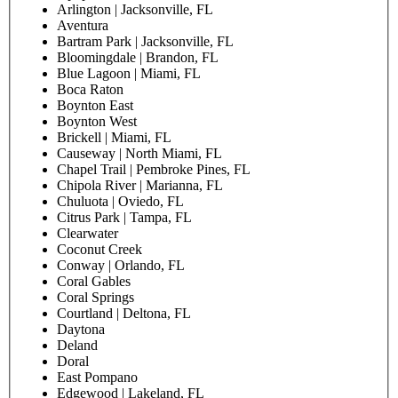
Arlington | Jacksonville, FL
Aventura
Bartram Park | Jacksonville, FL
Bloomingdale | Brandon, FL
Blue Lagoon | Miami, FL
Boca Raton
Boynton East
Boynton West
Brickell | Miami, FL
Causeway | North Miami, FL
Chapel Trail | Pembroke Pines, FL
Chipola River | Marianna, FL
Chuluota | Oviedo, FL
Citrus Park | Tampa, FL
Clearwater
Coconut Creek
Conway | Orlando, FL
Coral Gables
Coral Springs
Courtland | Deltona, FL
Daytona
Deland
Doral
East Pompano
Edgewood | Lakeland, FL