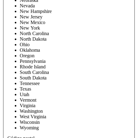
Nebraska
Nevada
New Hampshire
New Jersey
New Mexico
New York
North Carolina
North Dakota
Ohio
Oklahoma
Oregon
Pennsylvania
Rhode Island
South Carolina
South Dakota
Tennessee
Texas
Utah
Vermont
Virginia
Washington
West Virginia
Wisconsin
Wyoming