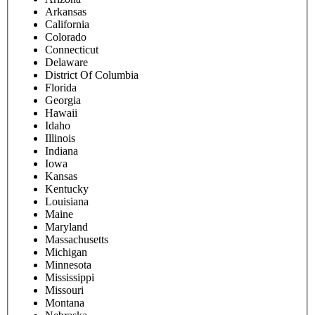
Arkansas
California
Colorado
Connecticut
Delaware
District Of Columbia
Florida
Georgia
Hawaii
Idaho
Illinois
Indiana
Iowa
Kansas
Kentucky
Louisiana
Maine
Maryland
Massachusetts
Michigan
Minnesota
Mississippi
Missouri
Montana