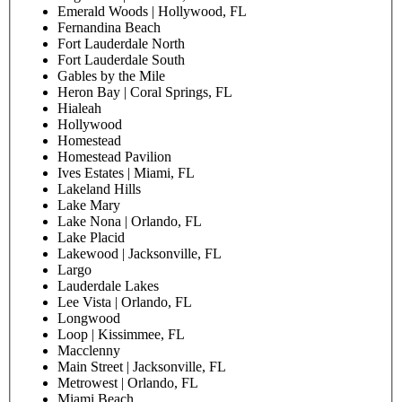
Emerald Woods | Hollywood, FL
Fernandina Beach
Fort Lauderdale North
Fort Lauderdale South
Gables by the Mile
Heron Bay | Coral Springs, FL
Hialeah
Hollywood
Homestead
Homestead Pavilion
Ives Estates | Miami, FL
Lakeland Hills
Lake Mary
Lake Nona | Orlando, FL
Lake Placid
Lakewood | Jacksonville, FL
Largo
Lauderdale Lakes
Lee Vista | Orlando, FL
Longwood
Loop | Kissimmee, FL
Macclenny
Main Street | Jacksonville, FL
Metrowest | Orlando, FL
Miami Beach