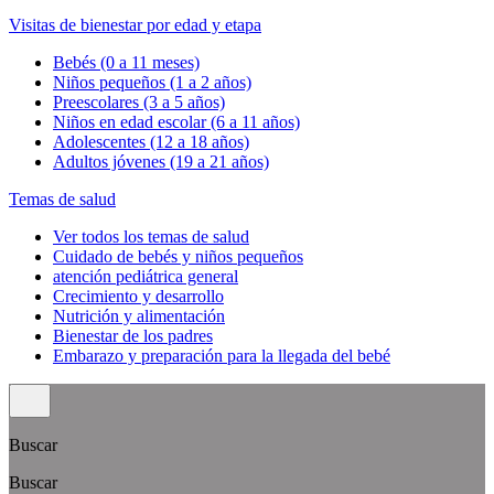
Visitas de bienestar por edad y etapa
Bebés (0 a 11 meses)
Niños pequeños (1 a 2 años)
Preescolares (3 a 5 años)
Niños en edad escolar (6 a 11 años)
Adolescentes (12 a 18 años)
Adultos jóvenes (19 a 21 años)
Temas de salud
Ver todos los temas de salud
Cuidado de bebés y niños pequeños
atención pediátrica general
Crecimiento y desarrollo
Nutrición y alimentación
Bienestar de los padres
Embarazo y preparación para la llegada del bebé
Buscar
Buscar