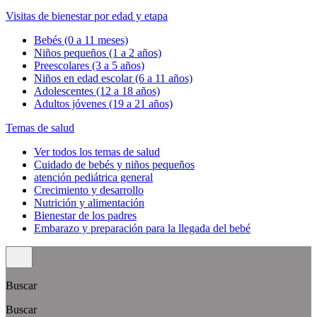
Visitas de bienestar por edad y etapa
Bebés (0 a 11 meses)
Niños pequeños (1 a 2 años)
Preescolares (3 a 5 años)
Niños en edad escolar (6 a 11 años)
Adolescentes (12 a 18 años)
Adultos jóvenes (19 a 21 años)
Temas de salud
Ver todos los temas de salud
Cuidado de bebés y niños pequeños
atención pediátrica general
Crecimiento y desarrollo
Nutrición y alimentación
Bienestar de los padres
Embarazo y preparación para la llegada del bebé
Buscar
Buscar