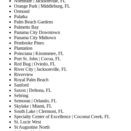
Northside | Jacksonville, FL
Orange Park | Middleburg, FL
Ormond
Palatka
Palm Beach Gardens
Palmetto Bay
Panama City Downtown
Panama City Midtown
Pembroke Pines
Plantation
Poinciana | Kissimmee, FL
Port St. John | Cocoa, FL
Red Bug | Oviedo, FL
River City | Jacksonville, FL
Riverview
Royal Palm Beach
Sanford
Saxon | Deltona, FL
Sebring
Semoran | Orlando, FL
Skylake | Miami, FL
South Lake | Clermont, FL
Specialty Center of Excellence | Coconut Creek, FL
St. Lucie West
St Augustine North