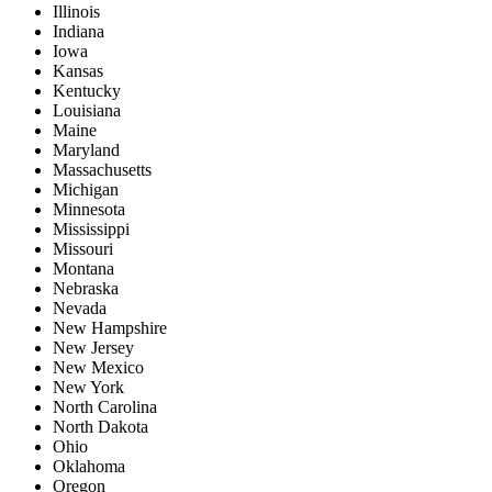
Illinois
Indiana
Iowa
Kansas
Kentucky
Louisiana
Maine
Maryland
Massachusetts
Michigan
Minnesota
Mississippi
Missouri
Montana
Nebraska
Nevada
New Hampshire
New Jersey
New Mexico
New York
North Carolina
North Dakota
Ohio
Oklahoma
Oregon