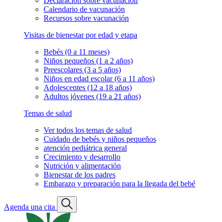
Declaración sobre vacunación
Calendario de vacunación
Recursos sobre vacunación
Visitas de bienestar por edad y etapa
Bebés (0 a 11 meses)
Niños pequeños (1 a 2 años)
Preescolares (3 a 5 años)
Niños en edad escolar (6 a 11 años)
Adolescentes (12 a 18 años)
Adultos jóvenes (19 a 21 años)
Temas de salud
Ver todos los temas de salud
Cuidado de bebés y niños pequeños
atención pediátrica general
Crecimiento y desarrollo
Nutrición y alimentación
Bienestar de los padres
Embarazo y preparación para la llegada del bebé
Agenda una cita