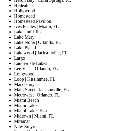
Heron Bay | Coral Springs, FL
Hialeah
Hollywood
Homestead
Homestead Pavilion
Ives Estates | Miami, FL
Lakeland Hills
Lake Mary
Lake Nona | Orlando, FL
Lake Placid
Lakewood | Jacksonville, FL
Largo
Lauderdale Lakes
Lee Vista | Orlando, FL
Longwood
Loop | Kissimmee, FL
Macclenny
Main Street | Jacksonville, FL
Metrowest | Orlando, FL
Miami Beach
Miami Lakes
Miami Lakes East
Midtown | Miami, FL
Miramar
New Smyrna