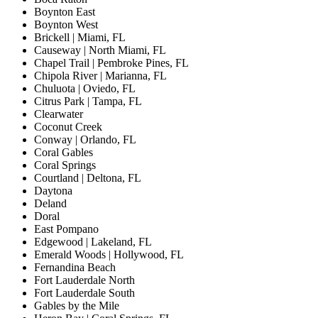
Boynton East
Boynton West
Brickell | Miami, FL
Causeway | North Miami, FL
Chapel Trail | Pembroke Pines, FL
Chipola River | Marianna, FL
Chuluota | Oviedo, FL
Citrus Park | Tampa, FL
Clearwater
Coconut Creek
Conway | Orlando, FL
Coral Gables
Coral Springs
Courtland | Deltona, FL
Daytona
Deland
Doral
East Pompano
Edgewood | Lakeland, FL
Emerald Woods | Hollywood, FL
Fernandina Beach
Fort Lauderdale North
Fort Lauderdale South
Gables by the Mile