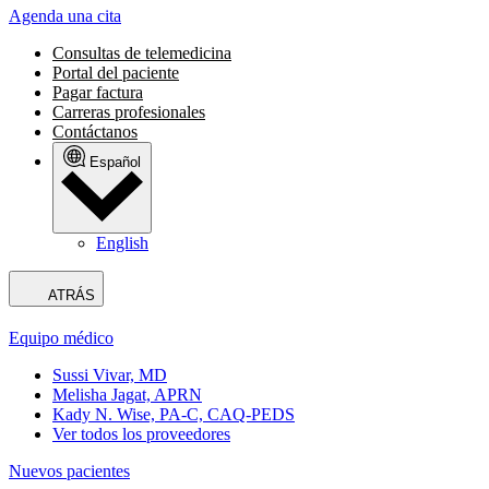
Agenda una cita
Consultas de telemedicina
Portal del paciente
Pagar factura
Carreras profesionales
Contáctanos
Español
English
ATRÁS
Equipo médico
Sussi Vivar, MD
Melisha Jagat, APRN
Kady N. Wise, PA-C, CAQ-PEDS
Ver todos los proveedores
Nuevos pacientes