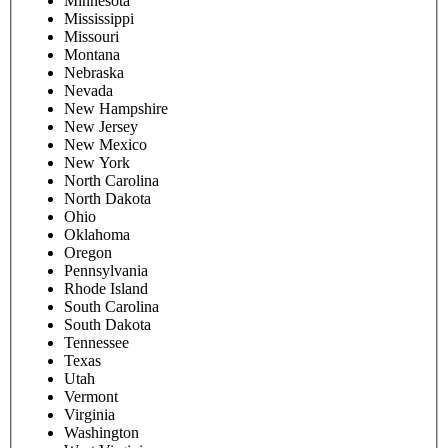
Minnesota
Mississippi
Missouri
Montana
Nebraska
Nevada
New Hampshire
New Jersey
New Mexico
New York
North Carolina
North Dakota
Ohio
Oklahoma
Oregon
Pennsylvania
Rhode Island
South Carolina
South Dakota
Tennessee
Texas
Utah
Vermont
Virginia
Washington