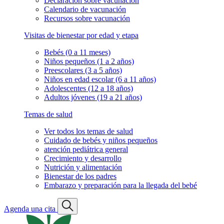
Declaración sobre vacunación
Calendario de vacunación
Recursos sobre vacunación
Visitas de bienestar por edad y etapa
Bebés (0 a 11 meses)
Niños pequeños (1 a 2 años)
Preescolares (3 a 5 años)
Niños en edad escolar (6 a 11 años)
Adolescentes (12 a 18 años)
Adultos jóvenes (19 a 21 años)
Temas de salud
Ver todos los temas de salud
Cuidado de bebés y niños pequeños
atención pediátrica general
Crecimiento y desarrollo
Nutrición y alimentación
Bienestar de los padres
Embarazo y preparación para la llegada del bebé
Agenda una cita