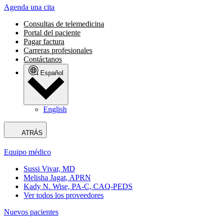
Agenda una cita
Consultas de telemedicina
Portal del paciente
Pagar factura
Carreras profesionales
Contáctanos
Español
English
ATRÁS
Equipo médico
Sussi Vivar, MD
Melisha Jagat, APRN
Kady N. Wise, PA-C, CAQ-PEDS
Ver todos los proveedores
Nuevos pacientes