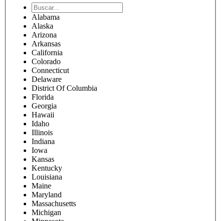
Alabama
Alaska
Arizona
Arkansas
California
Colorado
Connecticut
Delaware
District Of Columbia
Florida
Georgia
Hawaii
Idaho
Illinois
Indiana
Iowa
Kansas
Kentucky
Louisiana
Maine
Maryland
Massachusetts
Michigan