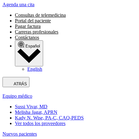
Agenda una cita
Consultas de telemedicina
Portal del paciente
Pagar factura
Carreras profesionales
Contáctanos
Español
English
ATRÁS
Equipo médico
Sussi Vivar, MD
Melisha Jagat, APRN
Kady N. Wise, PA-C, CAQ-PEDS
Ver todos los proveedores
Nuevos pacientes