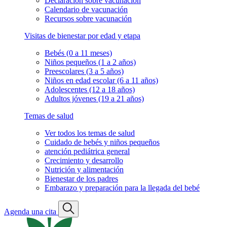
Declaración sobre vacunación
Calendario de vacunación
Recursos sobre vacunación
Visitas de bienestar por edad y etapa
Bebés (0 a 11 meses)
Niños pequeños (1 a 2 años)
Preescolares (3 a 5 años)
Niños en edad escolar (6 a 11 años)
Adolescentes (12 a 18 años)
Adultos jóvenes (19 a 21 años)
Temas de salud
Ver todos los temas de salud
Cuidado de bebés y niños pequeños
atención pediátrica general
Crecimiento y desarrollo
Nutrición y alimentación
Bienestar de los padres
Embarazo y preparación para la llegada del bebé
Agenda una cita