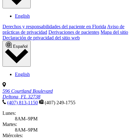
English
Derechos y responsabilidades del paciente en Florida
Aviso de
prácticas de privacidad
Derivaciones de pacientes
Mapa del sitio
Declaración de privacidad del sitio web
Español
English
596 Courtland Boulevard
Deltona, FL 32738
(407) 813-1150
(407) 249-1755
Lunes:
8AM–9PM
Martes:
8AM–9PM
Miércoles: