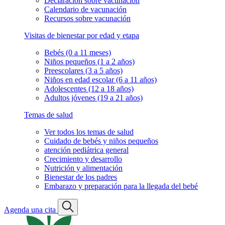
Declaración sobre vacunación
Calendario de vacunación
Recursos sobre vacunación
Visitas de bienestar por edad y etapa
Bebés (0 a 11 meses)
Niños pequeños (1 a 2 años)
Preescolares (3 a 5 años)
Niños en edad escolar (6 a 11 años)
Adolescentes (12 a 18 años)
Adultos jóvenes (19 a 21 años)
Temas de salud
Ver todos los temas de salud
Cuidado de bebés y niños pequeños
atención pediátrica general
Crecimiento y desarrollo
Nutrición y alimentación
Bienestar de los padres
Embarazo y preparación para la llegada del bebé
Agenda una cita