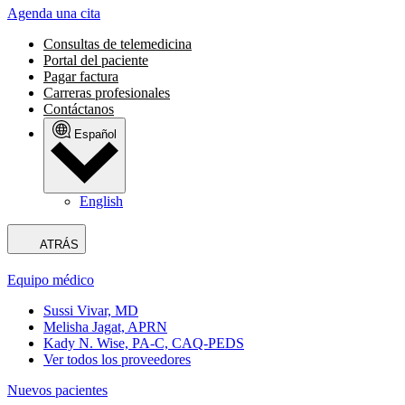
Agenda una cita
Consultas de telemedicina
Portal del paciente
Pagar factura
Carreras profesionales
Contáctanos
Español
English
ATRÁS
Equipo médico
Sussi Vivar, MD
Melisha Jagat, APRN
Kady N. Wise, PA-C, CAQ-PEDS
Ver todos los proveedores
Nuevos pacientes