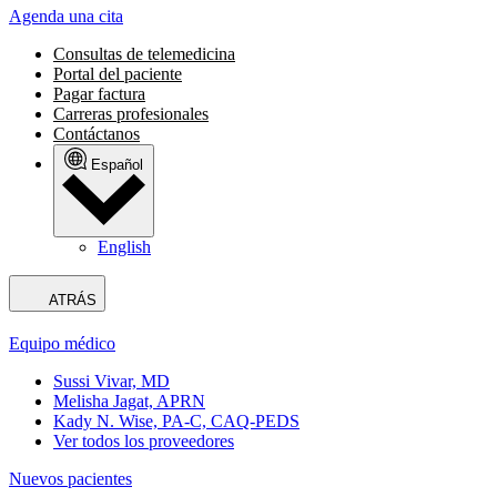
Agenda una cita
Consultas de telemedicina
Portal del paciente
Pagar factura
Carreras profesionales
Contáctanos
Español
English
ATRÁS
Equipo médico
Sussi Vivar, MD
Melisha Jagat, APRN
Kady N. Wise, PA-C, CAQ-PEDS
Ver todos los proveedores
Nuevos pacientes