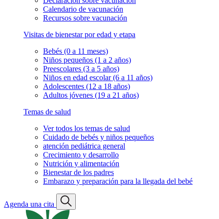
Declaración sobre vacunación
Calendario de vacunación
Recursos sobre vacunación
Visitas de bienestar por edad y etapa
Bebés (0 a 11 meses)
Niños pequeños (1 a 2 años)
Preescolares (3 a 5 años)
Niños en edad escolar (6 a 11 años)
Adolescentes (12 a 18 años)
Adultos jóvenes (19 a 21 años)
Temas de salud
Ver todos los temas de salud
Cuidado de bebés y niños pequeños
atención pediátrica general
Crecimiento y desarrollo
Nutrición y alimentación
Bienestar de los padres
Embarazo y preparación para la llegada del bebé
Agenda una cita