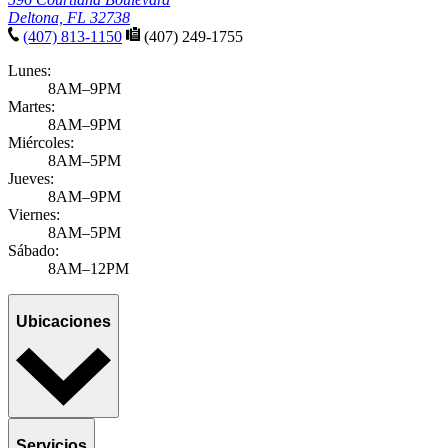
Melisha Jagat, APRN
Nurse Practitioner
Courtland
MEET MELISHA