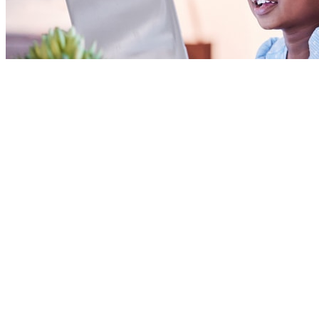
Noticias y anuncios
Pediatric Associates Lanza un nuevo sitio web para
mejorar la experiencia del paciente y los resultados
de salud.
Publicado noviembre 28, 2025