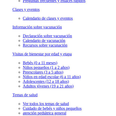
Preguntas frecuentes y enlaces rápidos
Clases y eventos
Calendario de clases y eventos
Información sobre vacunación
Declaración sobre vacunación
Calendario de vacunación
Recursos sobre vacunación
Visitas de bienestar por edad y etapa
Bebés (0 a 11 meses)
Niños pequeños (1 a 2 años)
Preescolares (3 a 5 años)
Niños en edad escolar (6 a 11 años)
Adolescentes (12 a 18 años)
Adultos jóvenes (19 a 21 años)
Temas de salud
Ver todos los temas de salud
Cuidado de bebés y niños pequeños
atención pediátrica general