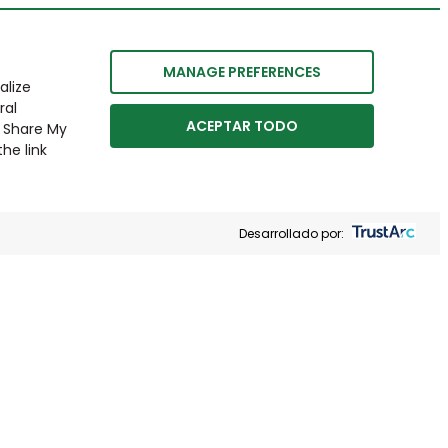
MANAGE PREFERENCES
alize
ral
ACEPTAR TODO
r Share My
he link
Desarrollado por: