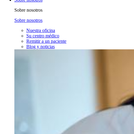
Sobre nosotros
Sobre nosotros
Nuestra oficina
Su centro médico
Remitir a un paciente
Blog y noticias