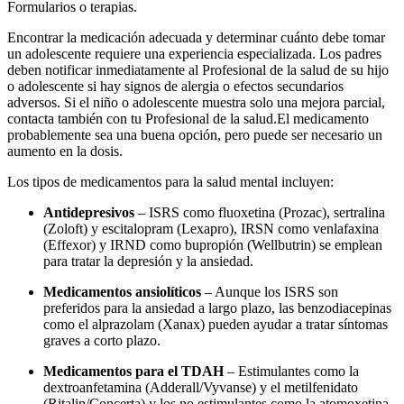
Formularios o terapias.
Encontrar la medicación adecuada y determinar cuánto debe tomar
un adolescente requiere una experiencia especializada. Los padres
deben notificar inmediatamente al Profesional de la salud de su hijo
o adolescente si hay signos de alergia o efectos secundarios
adversos. Si el niño o adolescente muestra solo una mejora parcial,
contacta también con tu Profesional de la salud.
El medicamento
probablemente sea una buena opción, pero puede ser necesario un
aumento en la dosis.
Los tipos de medicamentos para la salud mental incluyen:
Antidepresivos
– ISRS como fluoxetina (Prozac), sertralina
(Zoloft) y escitalopram (Lexapro), IRSN como venlafaxina
(Effexor) y IRND como bupropión (Wellbutrin) se emplean
para tratar la depresión y la ansiedad.
Medicamentos ansiolíticos
– Aunque los ISRS son
preferidos para la ansiedad a largo plazo, las benzodiacepinas
como el alprazolam (Xanax) pueden ayudar a tratar síntomas
graves a corto plazo.
Medicamentos para el TDAH
– Estimulantes como la
dextroanfetamina (Adderall/Vyvanse) y el metilfenidato
(Ritalin/Concerta) y los no estimulantes como la atomoxetina