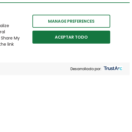
MANAGE PREFERENCES
alize
ral
ACEPTAR TODO
r Share My
he link
Desarrollado por: