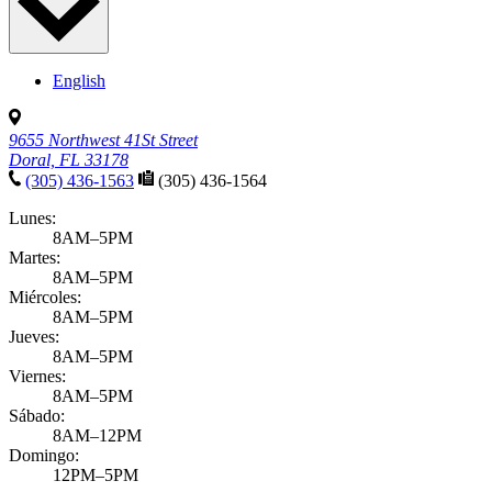
English
9655 Northwest 41St Street
Doral, FL 33178
(305) 436-1563
(305) 436-1564
Lunes:
8AM–5PM
Martes:
8AM–5PM
Miércoles:
8AM–5PM
Jueves:
8AM–5PM
Viernes:
8AM–5PM
Sábado:
8AM–12PM
Domingo:
12PM–5PM