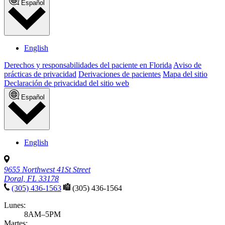
Español
English
Derechos y responsabilidades del paciente en Florida
Aviso de
prácticas de privacidad
Derivaciones de pacientes
Mapa del sitio
Declaración de privacidad del sitio web
Español
English
9655 Northwest 41St Street
Doral, FL 33178
(305) 436-1563
(305) 436-1564
Lunes:
8AM–5PM
Martes: